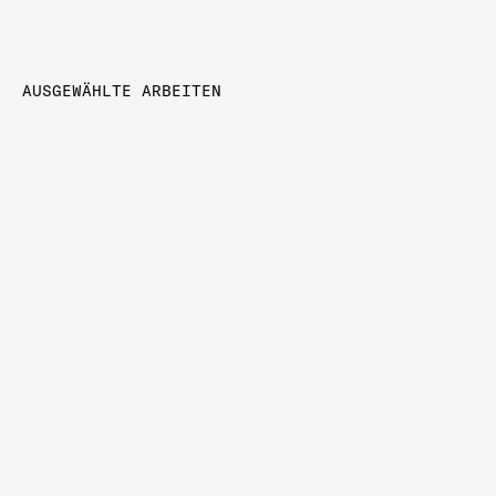
AUSGEWÄHLTE ARBEITEN
Die Hamburgische Staatsoper
Vom Gestalten und Bewahren